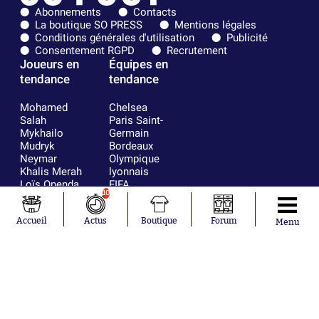
Abonnements
Contacts
La boutique SO PRESS
Mentions légales
Conditions générales d'utilisation
Publicité
Consentement RGPD
Recrutement
Joueurs en
Équipes en
tendance
tendance
Mohamed
Chelsea
Salah
Paris Saint-
Mykhailo
Germain
Mudryk
Bordeaux
Neymar
Olympique
Khalis Merah
lyonnais
Loïs Openda
FIFA
10
Moussa
Real Madrid
Niakhaté
RC Strasbourg
Nicolás
AC Milan
Accueil
Actus
Boutique
Forum
Menu
Tagliafico
France
Pavel Šulc
RC Lens
Josh Maja
Gauthier Hein