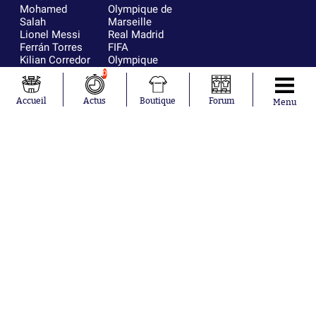
Mohamed
Olympique de
Salah
Marseille
Lionel Messi
Real Madrid
Ferrán Torres
FIFA
Kilian Corredor
Olympique
Franco
lyonnais
0
Mastantuono
AS Monaco
Orel Mangala
FC Barcelone
Accueil
Actus
Boutique
Forum
Menu
Rio Mavuba
Argentine
Rodri
RC Strasbourg
Mika Godts
Trabzonspor