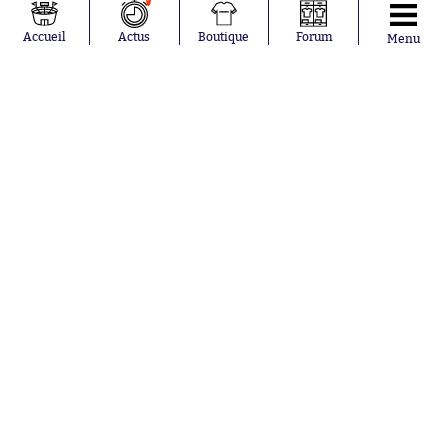
Neymar
FIFA
Julián Álvarez
FC Barcelone
Accueil
Actus
Boutique
Forum
Menu
Ferrán Torres
Argentine
Kilian Corredor
Olympique
Franco
lyonnais
Mastantuono
AS Monaco
Orel Mangala
RC Strasbourg
Rio Mavuba
Trabzonspor