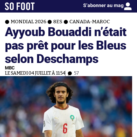
S’abonner au mag
MONDIAL 2026
8ES
CANADA-MAROC
Ayyoub Bouaddi n’était
pas prêt pour les Bleus
selon Deschamps
MBC
LE SAMEDI 04 JUILLET À 11:54
57