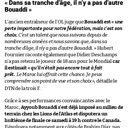
« Dans sa tranche d’âge, il n’y a pas d’autre
Bouaddi »
L’ancien entraîneur de l’OL juge que
Bouaddi est
« une
perte importante pour notre fédération, mais c’est son
choix.
C’est un talent que nous suivons depuis de
nombreuses années et nous savons que, dans sa
tranche d’âge, il n’y a pas d’autre Bouaddi. »
Hubert
Fournier raconte également que Didier Deschamps
n’a pas retenu le joueur de 18 ans pour le Mondial
car
il estimait
« qu’il n’était pas encore tout à fait
prêt.
Le Maroc lui offrait cette chance. Je peux
comprendre son point de vue et son choix
»,
détaille le
DTN de la trois F.
Grâce à ses performances convaincantes avec le
Maroc,
Ayyoub Bouaddi s’est déjà imposé au milieu de
terrain chez les Lions de l’Atlas et disputera un
huitième de finale ce samedi à 19 h contre le Canada.
Il évoluera notamment aux côtés de
Brahim Díaz, pas