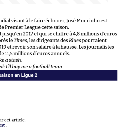
dial visant à le faire échouer, José Mourinho est
e de Premier League cette saison.
jusqu’en 2017 et qui se chiffre à 4,8 millions d’euros
près le
Times
, les dirigeants des
Blues
pourraient
9 et revoir son salaire à la hausse. Les journalistes
e 11,5 millions d’euros annuels.
e a stash.
k I’ll buy me a football team.
 saison en Ligue 2
 cet article.
ant
.