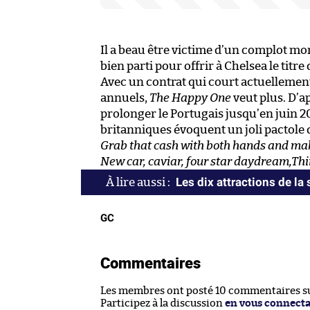
Il a beau être victime d’un complot mon
bien parti pour offrir à Chelsea le titr
Avec un contrat qui court actuellement 
annuels,
The Happy One
veut plus. D’a
prolonger le Portugais jusqu’en juin 201
britanniques évoquent un joli pactole d
Grab that cash with both hands and mak
New car, caviar, four star daydream,Thin
Les dix attractions de la
GC
Commentaires
Les membres ont posté 10 commentaires sur
Participez à la discussion
en vous connect