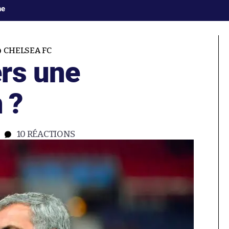
ne
CHELSEA FC
rs une
 ?
10
RÉACTIONS