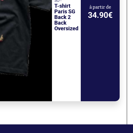
SO -
T-shirt
à partir de
Paris SG
34.90€
Back 2
Back
Oversized