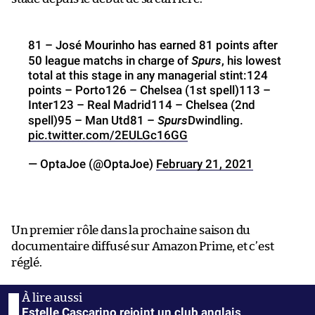
81 – José Mourinho has earned 81 points after
Spurs
50 league matchs in charge of
, his lowest
total at this stage in any managerial stint:124
points – Porto126 – Chelsea (1st spell)113 –
Inter123 – Real Madrid114 – Chelsea (2nd
Spurs
spell)95 – Man Utd81 –
Dwindling.
pic.twitter.com/2EULGc16GG
— OptaJoe (@OptaJoe)
February 21, 2021
Un premier rôle dans la prochaine saison du
documentaire diffusé sur Amazon Prime, et c’est
réglé.
Estelle Cascarino rejoint un club anglais