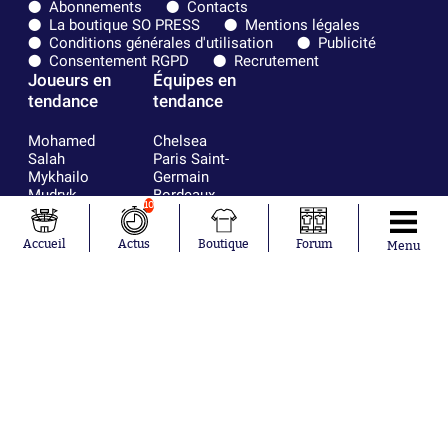
Abonnements
Contacts
La boutique SO PRESS
Mentions légales
Conditions générales d'utilisation
Publicité
Consentement RGPD
Recrutement
Joueurs en
Équipes en
tendance
tendance
Mohamed
Chelsea
Salah
Paris Saint-
Mykhailo
Germain
Mudryk
Bordeaux
10
Neymar
Olympique
Khalis Merah
lyonnais
Accueil
Actus
Boutique
Forum
Menu
Loïs Openda
FIFA
Moussa
Real Madrid
Niakhaté
RC Strasbourg
Nicolás
AC Milan
Tagliafico
France
Pavel Šulc
RC Lens
Josh Maja
Gauthier Hein