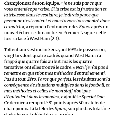
championnat de son équipe.
« Je ne sais pas ce que
vous entendez par crise. Si la crise est la frustration et
la tristesse dans le vestiaire, je le dirais parce que
personne n’est content et nous l’avons tous montré dans
ce match »
, a répondu l’entraîneur des
Spurs
après un
nouvel échec ce dimanche en Premier League, cette
fois-ci face à West Ham (2-1).
Tottenham s’est incliné en ayant 69% de possession,
vingt tirs dont quatre cadrés quand West Ham n’a
frappé que quatre fois au but, mais les quatre
tentatives ont elles trouvé le cadre.
« Non [je n’ai pas à
remettre en question mes méthodes d’entraînement].
Pas du tout. Zéro. Parce que parfois, les résultats sont la
conséquence de situations multiples dans le football, et
mes méthodes et celles de mon staff n’ont pas
d’équivalent dans le monde »
, a ajouté le
Special One
.
Ce dernier a remporté 81 points après 50 matchs de
championnat à la tête des
Spurs
, son plus bas total à ce
stade depuis le début de sa carrière.