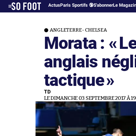
Actus
Paris Sportifs 🔞
S'abonner
Le Magazi
ANGLETERRE- CHELSEA
Morata : «
Le
anglais négl
tactique
»
TD
LE DIMANCHE 03 SEPTEMBRE 2017 À 19