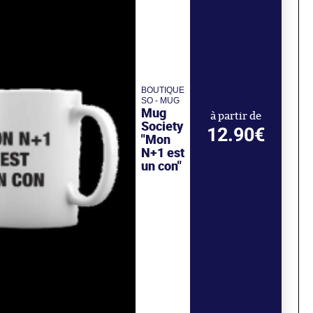
BOUTIQUE
SO - MUG
Mug
à partir de
Society
12.90€
"Mon
N+1 est
un con"