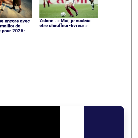
Zidane : « Moi, je voulais
pe encore avec
être chauffeur-livreur »
maillot de
e pour 2026-