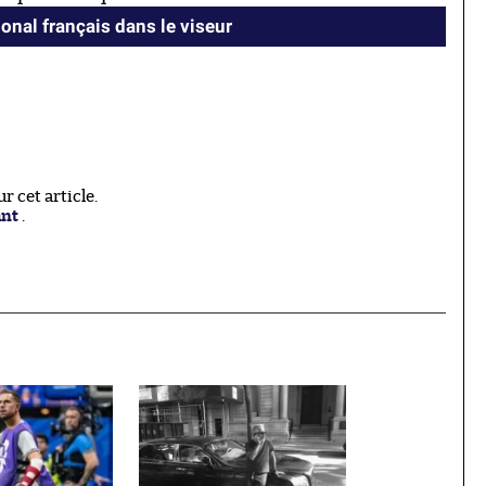
ional français dans le viseur
 cet article.
ant
.