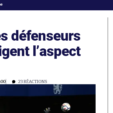
ne
s défenseurs
igent l’aspect
:00
23
RÉACTIONS