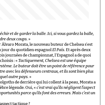
hir et de garder la balle. Ici, si vous gardez la balle,
ndre deux coups.
»
 Álvaro Morata, le nouveau buteur de Chelsea s’est
u jour du quotidien espagnol
El País
. Et après deux
rois journées de championnat, l’Espagnol a de quoi
hoisis : «
Tactiquement, Chelsea est une équipe
système. Le buteur doit être un point de référence pour
tre avec les défenseurs centraux, et ils sont bien plus
quel autre pays.
»
Golgoths de derrière qui lui collent à la peau, Morata a
bre légende. Oui, «
c’est vrai qu’ils négligent l’aspect
pportunités parce qu’ils font des erreurs. Mais c’est un
’aspect tactique ?