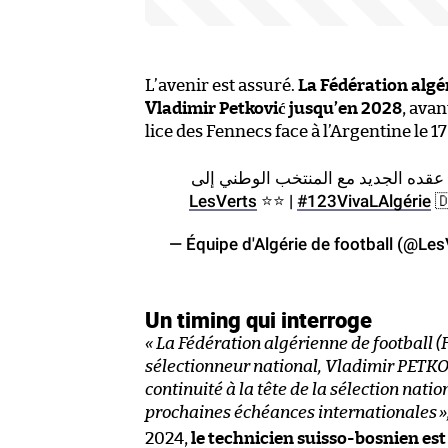
L’avenir est assuré.
La Fédération algé
Vladimir Petković jusqu’en 2028
, ava
lice des Fennecs face à l’Argentine le 1
🎥 مراسم توقيع الناخب الوطني فلاد
⭐️⭐️ |
#123VivaLAlgérie

— Équipe d'Algérie de football (@Le
Un timing qui interroge
« La Fédération algérienne de football 
sélectionneur national, Vladimir PETKOVIC
continuité à la tête de la sélection nati
prochaines échéances internationales
»
2024,
le technicien suisso-bosnien est