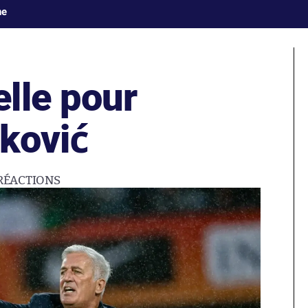
ne
lle pour
tković
RÉACTIONS