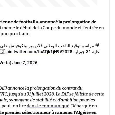
rienne de football a annoncé la prolongation de
nt même le début de la Coupe du monde et l’entrée en
7 juin prochain.
يمير بيتكوفيتش على عقده الجديد مع المنتخب الوطني إلى
🇿
pic.twitter.com/fcATjk1jH9
#LesVerts
غاية 31 جويلية 2028
sVerts)
June 7, 2026
(FAF) annonce la prolongation du contrat du
, jusqu’au 31 juillet 2028. La FAF se félicite de cette
onale, synonyme de stabilité et d’ambition pour les
,
peut-on lire
dans le communiqué
.
Débarqué en
 le premier sélectionneur à ramener l’Algérie en