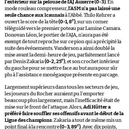
l’extérieur sur la pelouse de l’AJ Auxerre (0-3)
. En
mode rouleau compresseur,
l’ASM n’a pas laissé une
seule chance aux Icaunais
à l’Abbé. Thilo Kehrer a
e
ouvert le score de la tête
(0-1, 8
)
, sur un corner
téléguidé vers le premier poteau par Lamine Camara.
Donovan Léon, le portier de l’AJA, n’aura pas été
exempt de tout reproche sur ce pion qui a précipité la
suite des événements. Vanderson a ainsi doublé la
mise avant la demi-heure de jeu, parfaitement lancé
e
par Denis Zakaria
(0-2, 25
)
, et son crochet intérieur
du gauche pour se mettre face au but aura pour sûr
plu à l’assistance monégasque présente en parcage.
Largement supérieurs dans tous les secteurs de jeu,
les joueurs du Rocher auraient pu l’emporter
beaucoup plus largement, mais l’inefficacité était de
mise sur le front de l’attaque. Alors,
Adi Hütter a
préféré faire souffler ses offensifs avant le début de la
Ligue des champions
. Zakaria a tout de même mis un
e
point final à la rencontre
(0-3, 89
)
. Avec dix points,