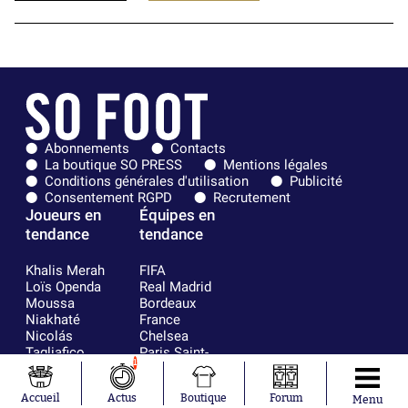
Abonnements
Contacts
La boutique SO PRESS
Mentions légales
Conditions générales d'utilisation
Publicité
Consentement RGPD
Recrutement
Joueurs en
Équipes en
tendance
tendance
Khalis Merah
FIFA
Loïs Openda
Real Madrid
Moussa
Bordeaux
Niakhaté
France
Nicolás
Chelsea
Tagliafico
Paris Saint-
1
Pavel Šulc
Germain
Gauthier Hein
Olympique
Accueil
Actus
Boutique
Forum
Lionel Messi
lyonnais
Menu