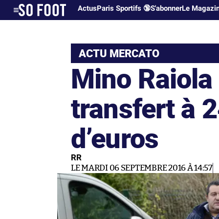
Actus
Paris Sportifs 🔞
S'abonner
Le Magazi
ACTU MERCATO
Mino Raiola 
transfert à 
d’euros
RR
LE MARDI 06 SEPTEMBRE 2016 À 14:57