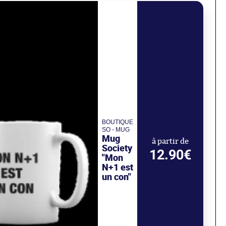
BOUTIQUE
SO - MUG
Mug
à partir de
Society
12.90€
"Mon
N+1 est
un con"