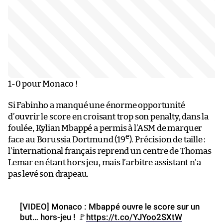
1-0 pour Monaco !
Si Fabinho a manqué une énorme opportunité
d’ouvrir le score en croisant trop son penalty, dans la
foulée, Kylian Mbappé a permis à l’ASM de marquer
e
face au Borussia Dortmund (19
). Précision de taille :
l’international français reprend un centre de Thomas
Lemar en étant hors jeu, mais l’arbitre assistant n’a
pas levé son drapeau.
[VIDEO] Monaco : Mbappé ouvre le score sur un
but… hors-jeu ! 🚩
https://t.co/YJYoo2SXtW