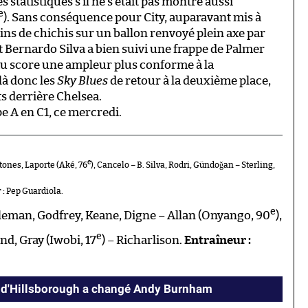
 statistiques s’il ne s’était pas montré aussi
e
). Sans conséquence pour City, auparavant mis à
oins de chichis sur un ballon renvoyé plein axe par
nt Bernardo Silva a bien suivi une frappe de Palmer
au score une ampleur plus conforme à la
ilà donc les
Sky Blues
de retour à la deuxième place,
ts derrière Chelsea.
pe A en C1, ce mercredi.
e
tones, Laporte (Aké, 76
), Cancelo – B. Silva, Rodri, Gündoğan – Sterling,
 :
Pep Guardiola.
e
leman, Godfrey, Keane, Digne – Allan (Onyango, 90
),
e
d, Gray (Iwobi, 17
) – Richarlison.
Entraîneur :
 d'Hillsborough a changé Andy Burnham