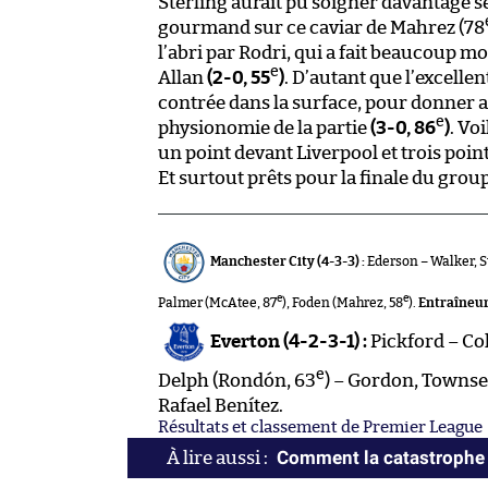
Sterling aurait pu soigner davantage ses
gourmand sur ce caviar de Mahrez (78
l’abri par Rodri, qui a fait beaucoup m
e
Allan
(2-0, 55
)
. D’autant que l’excelle
contrée dans la surface, pour donner 
e
physionomie de la partie
(3-0, 86
)
. Vo
un point devant Liverpool et trois poin
Et surtout prêts pour la finale du grou
Manchester City (4-3-3) :
Ederson – Walker, S
e
e
Palmer (McAtee, 87
), Foden (Mahrez, 58
).
Entraîneur
Everton (4-2-3-1) :
Pickford – Co
e
Delph (Rondón, 63
) – Gordon, Townsen
Rafael Benítez.
Résultats et classement de Premier League
Comment la catastrophe