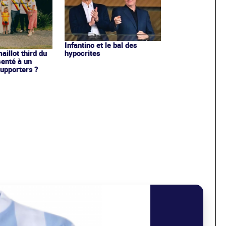
Infantino et le bal des
hypocrites
illot third du
enté à un
upporters ?