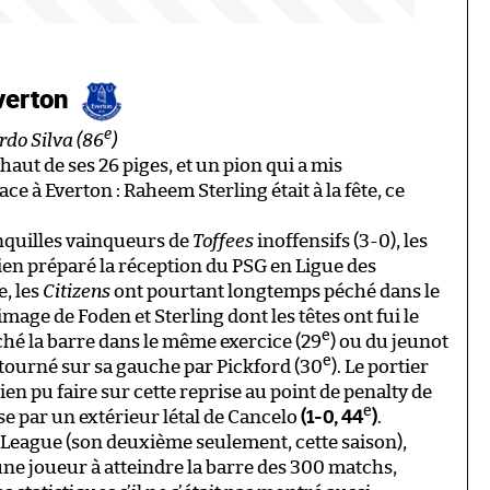
verton
e
rdo Silva (86
)
ut de ses 26 piges, et un pion qui a mis
ce à Everton : Raheem Sterling était à la fête, ce
anquilles vainqueurs de
Toffees
inoffensifs (3-0), les
en préparé la réception du PSG en Ligue des
, les
Citizens
ont pourtant longtemps péché dans le
mage de Foden et Sterling dont les têtes ont fui le
e
ché la barre dans le même exercice (29
) ou du jeunot
e
détourné sur sa gauche par Pickford (30
). Le portier
ien pu faire sur cette reprise au point de penalty de
e
nse par un extérieur létal de Cancelo
(1-0, 44
)
.
League (son deuxième seulement, cette saison),
une joueur à atteindre la barre des 300 matchs,