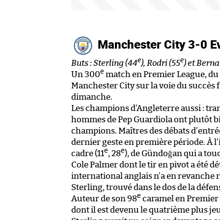
Manchester City 3-0 E
e
e
Buts : Sterling (44
), Rodri (55
) et Berna
e
Un 300
match en Premier League, du ha
Manchester City sur la voie du succès fa
dimanche.
Les champions d’Angleterre aussi : tr
hommes de Pep Guardiola ont plutôt bi
champions. Maîtres des débats d’entrée
dernier geste en première période. À l’i
e
e
cadre (11
, 28
), de Gündoğan qui a tou
Cole Palmer dont le tir en pivot a été 
international anglais n’a en revanche r
Sterling, trouvé dans le dos de la défe
e
Auteur de son 98
caramel en Premier 
dont il est devenu le quatrième plus je