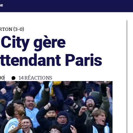
ne
RTON (3-0)
City gère
ttendant Paris
00
14
RÉACTIONS