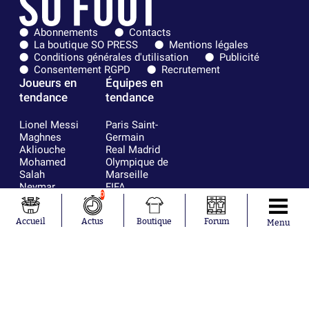
Abonnements
Contacts
La boutique SO PRESS
Mentions légales
Conditions générales d'utilisation
Publicité
Consentement RGPD
Recrutement
Joueurs en
Équipes en
tendance
tendance
Lionel Messi
Paris Saint-
Maghnes
Germain
Akliouche
Real Madrid
Mohamed
Olympique de
Salah
Marseille
Neymar
FIFA
0
Julián Álvarez
FC Barcelone
Ferrán Torres
Argentine
Accueil
Actus
Boutique
Forum
Kilian Corredor
Olympique
Menu
Franco
lyonnais
Mastantuono
AS Monaco
Orel Mangala
RC Strasbourg
Rio Mavuba
Trabzonspor