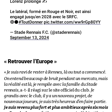
Lorenz prolonge ✍️
Le latéral, formé en Rouge et Noir, est ainsi
engagé jusqu'en 2028 avec le SRFC.
🔴⚫️
#ToutDonner
pic.twitter.com/ww9rGp80YY
— Stade Rennais F.C. (@staderennais)
September 13, 2024
« Retrouver l’Europe »
«
Je suis ravi de rester à Rennes, là ou tout a commencé.
On entend beaucoup de bruit pendant un mercato, mais
la réalité est là, je rempile avec la famille du Stade
rennais
, a-t-il réagi sur le site officiel du club.
Je
grandis avec le club, il y a un nouveau projet, de
nouveaux joueurs, je suis très heureux d’en faire partie.
Je suis revenu plus fort et plus ambitieux après six mois