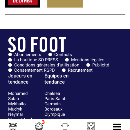
Abonnements
Contacts
La boutique SO PRESS
Mentions légales
Conditions générales d'utilisation
Publicité
Consentement RGPD
Recrutement
Joueurs en
Équipes en
tendance
tendance
Mohamed
Chelsea
Salah
Paris Saint-
Mykhailo
Germain
Mudryk
Bordeaux
Neymar
Olympique
Khalis Merah
lyonnais
10
Loïs Openda
FIFA
Moussa
Real Madrid