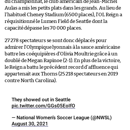
du championnat, le club américain de Jean-Michel
Aulas a mis les petits plats dans les grands. Au lieu de
l’habituel Cheney Stadium (6500 places), l’OL Reign a
réquisitionné le Lumen Field de Seattle dont la
capacité dépasse les 70 000 places.
27 278 spectateurs se sont donc déplacés pour
admirer l’Olympique lyonnais à la sauce américaine
battre les coéquipières d’Olivia Moultrie grâce à un
doublé de Megan Rapinoe (2-1). En plus de la victoire,
le Reign a battu le précédent record d’affluence qui
appartenait aux Thorns (25 218 spectateurs en 2019
contre North Carolina).
They showed out in Seattle
pic.twitter.com/GGs05EoIfO
— National Women’s Soccer League (@NWSL)
August 30, 2021