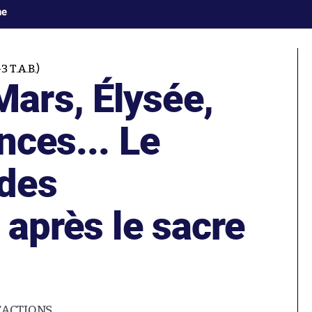
ne
 T.A.B.)
ars, Élysée,
nces... Le
des
 après le sacre
ÉACTIONS