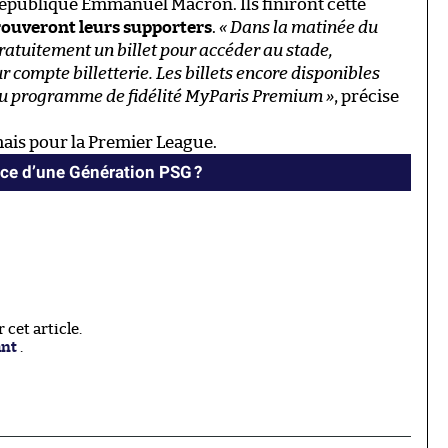
 République Emmanuel Macron. Ils finiront cette
trouveront leurs supporters
.
« Dans la matinée du
atuitement un billet pour accéder au stade,
compte billetterie. Les billets encore disponibles
du programme de fidélité MyParis Premium »
, précise
mais pour la Premier League.
nce d’une Génération PSG ?
cet article.
ant
.