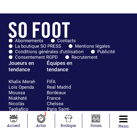
Abonnements
Contacts
La boutique SO PRESS
Mentions légales
Conditions générales d'utilisation
Publicité
Consentement RGPD
Recrutement
Joueurs en
Équipes en
tendance
tendance
Khalis Merah
FIFA
Loïs Openda
Real Madrid
Moussa
Bordeaux
Niakhaté
France
Nicolás
Chelsea
Tagliafico
Paris Saint-
Pavel Šulc
Germain
1
Gauthier Hein
Olympique
Lionel Messi
lyonnais
Accueil
Actus
Boutique
Forum
Menu
Gonzalo
AC Milan
García Torres
RC Strasbourg