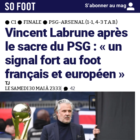
S’abonner au mag
C1
FINALE
PSG-ARSENAL (1-1, 4-3 T.A.B.)
Vincent Labrune après
le sacre du PSG : « un
signal fort au foot
français et européen »
TJ
LE SAMEDI 30 MAI À 23:33
42