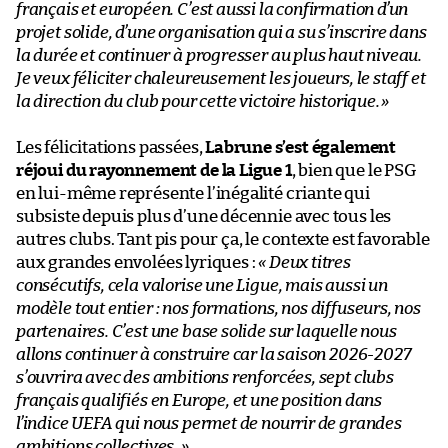
français et européen. C’est aussi la confirmation d’un
projet solide, d’une organisation qui a su s’inscrire dans
la durée et continuer à progresser au plus haut niveau.
Je veux féliciter chaleureusement les joueurs, le staff et
la direction du club pour cette victoire historique.
»
Les félicitations passées,
Labrune s’est également
réjoui du rayonnement de la Ligue 1
, bien que le PSG
en lui-même représente l’inégalité criante qui
subsiste depuis plus d’une décennie avec tous les
autres clubs. Tant pis pour ça, le contexte est favorable
aux grandes envolées lyriques :
« Deux titres
consécutifs, cela valorise une Ligue, mais aussi un
modèle tout entier : nos formations, nos diffuseurs, nos
partenaires.
C’est une base solide sur laquelle nous
allons continuer à construire car la saison 2026-2027
s’ouvrira avec des ambitions renforcées, sept clubs
français qualifiés en Europe, et une position dans
l’indice UEFA qui nous permet de nourrir de grandes
ambitions collectives.
»