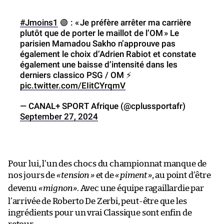
#Jmoins1
🟢 : «
Je préfère arrêter ma carrière
plutôt que de porter le maillot de l’OM
» Le
parisien Mamadou Sakho n’approuve pas
également le choix d’Adrien Rabiot et constate
également une baisse d’intensité dans les
derniers classico PSG / OM ⚡️
pic.twitter.com/EIitCYrqmV
— CANAL+ SPORT Afrique (@cplussportafr)
September 27, 2024
Pour lui, l’un des chocs du championnat manque de
nos jours de
«
tension »
et de
«
piment
»
, au point d’être
devenu
«
mignon
»
. Avec une équipe ragaillardie par
l’arrivée de Roberto De Zerbi, peut-être que les
ingrédients pour un vrai Classique sont enfin de