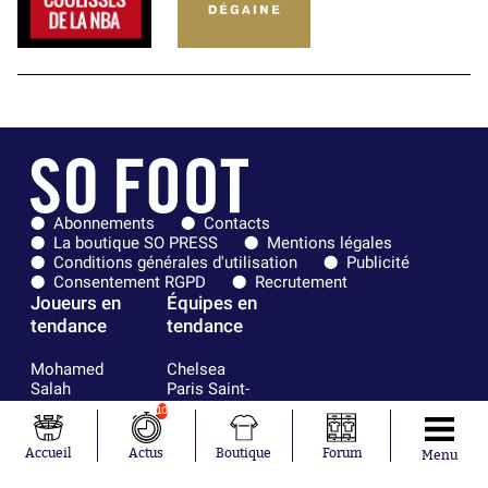
Abonnements
Contacts
La boutique SO PRESS
Mentions légales
Conditions générales d'utilisation
Publicité
Consentement RGPD
Recrutement
Joueurs en
Équipes en
tendance
tendance
Mohamed
Chelsea
Salah
Paris Saint-
Mykhailo
Germain
10
Mudryk
Bordeaux
Neymar
Olympique
Accueil
Actus
Boutique
Forum
Menu
Khalis Merah
lyonnais
Loïs Openda
FIFA