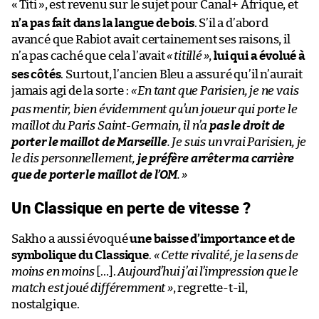
«
Titi
», est revenu sur le sujet pour Canal+ Afrique, et
n’a pas fait dans la langue de bois
. S’il a d’abord
avancé que Rabiot avait certainement ses raisons, il
n’a pas caché que cela l’avait
«
titillé
»
,
lui qui a évolué à
ses côtés
. Surtout, l’ancien Bleu a assuré qu’il n’aurait
jamais agi de la sorte :
«
En tant que Parisien, je ne vais
pas mentir, bien évidemment qu’un joueur qui porte le
maillot du Paris Saint-Germain, il n’a
pas le droit de
porter le maillot de Marseille
. Je suis un vrai Parisien, je
le dis personnellement,
je préfère arrêter ma carrière
que de porter le maillot de l’OM
.
»
Un Classique en perte de vitesse ?
Sakho a aussi évoqué
une baisse d’importance et de
symbolique du Classique
.
«
Cette rivalité, je la sens de
moins en moins
[…].
Aujourd’hui j’ai l’impression que le
match est joué différemment
»
, regrette-t-il,
nostalgique.