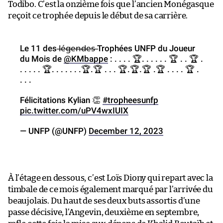
Todibo. C’est la onzième fois que l’ancien Monégasque
reçoit ce trophée depuis le début de sa carrière.
Le 11 des l̶é̶g̶e̶n̶d̶e̶s̶ Trophées UNFP du Joueur
du Mois de
@KMbappe
: . . . . 🏆. . . . . . 🏆 . . 🏆 .
. . . . . 🏆. . . . . . .🏆.🏆 . . . 🏆.🏆.🏆 .🏆 . . . . 🏆 .
. . .
Félicitations Kylian 👏
#tropheesunfp
pic.twitter.com/uPV4wxIUIX
— UNFP (@UNFP)
December 12, 2023
À l’étage en dessous, c’est Loïs Diony qui repart avec la
timbale de ce mois également marqué par l’arrivée du
beaujolais. Du haut de ses deux buts assortis d’une
passe décisive, l’Angevin, deuxième en septembre,