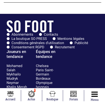
Abonnements
Contacts
La boutique SO PRESS
Mentions légales
Conditions générales d'utilisation
Publicité
Consentement RGPD
Recrutement
Joueurs en
Équipes en
tendance
tendance
Mohamed
Chelsea
Salah
Paris Saint-
Mykhailo
Germain
Mudryk
Bordeaux
Neymar
Olympique
Khalis Merah
lyonnais
2
Loïs Openda
FIFA
Moussa
Real Madrid
Niakhaté
RC Strasbourg
Accueil
Actus
Boutique
Forum
Menu
Nicolás
AC Milan