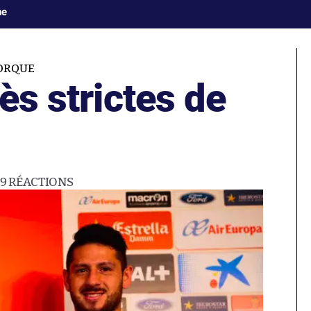
ne
ORQUE
ès strictes de
19
RÉACTIONS