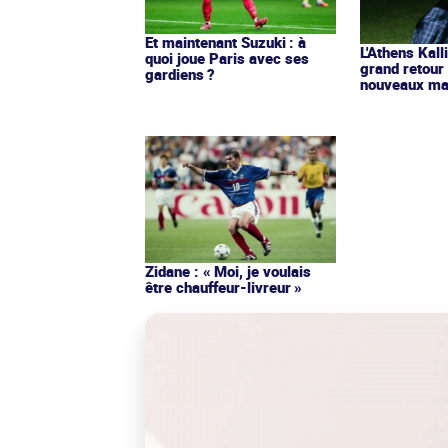
Et maintenant Suzuki : à
L'Athens Kall
quoi joue Paris avec ses
grand retour
gardiens ?
nouveaux mai
Zidane : « Moi, je voulais
être chauffeur-livreur »