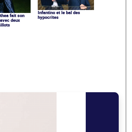
Infantino et le bal des
ithea fait son
hypocrites
 avec deux
llots