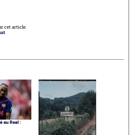
 cet article.
ant
.
 au Real :