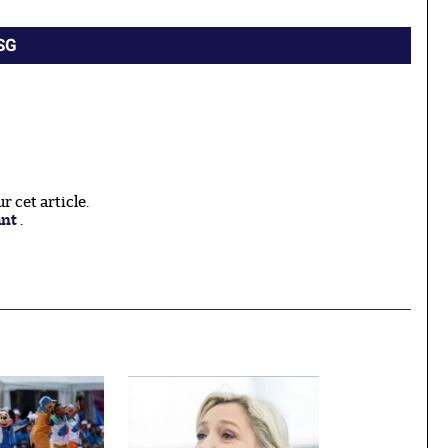
PSG
 cet article.
ant
.