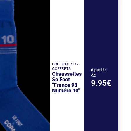
BOUTIQUE SO -
COFFRETS
à partir
Chaussettes
de
So Foot
9.95€
"France 98
Numéro 10"