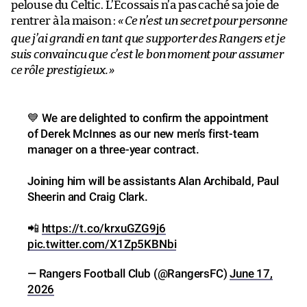
pelouse du Celtic. L’Écossais n’a pas caché sa joie de
rentrer à la maison :
«
Ce n’est un secret pour personne
que j’ai grandi en tant que supporter des Rangers et je
suis convaincu que c’est le bon moment pour assumer
ce rôle prestigieux.
»
💙 We are delighted to confirm the appointment
of Derek McInnes as our new men's first-team
manager on a three-year contract.
Joining him will be assistants Alan Archibald, Paul
Sheerin and Craig Clark.
📲
https://t.co/krxuGZG9j6
pic.twitter.com/X1Zp5KBNbi
— Rangers Football Club (@RangersFC)
June 17,
2026