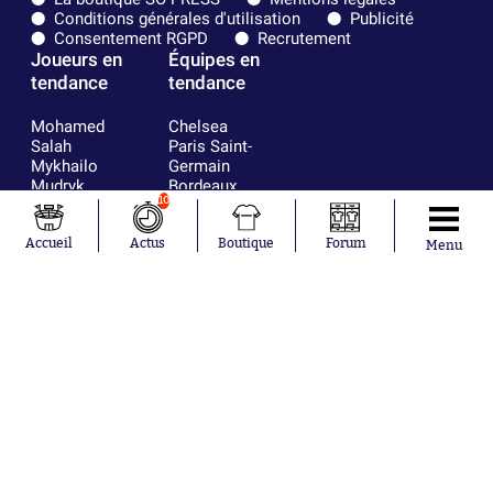
Conditions générales d'utilisation
Publicité
Consentement RGPD
Recrutement
Joueurs en
Équipes en
tendance
tendance
Mohamed
Chelsea
Salah
Paris Saint-
Mykhailo
Germain
Mudryk
Bordeaux
10
Neymar
Olympique
Khalis Merah
lyonnais
Loïs Openda
FIFA
Accueil
Actus
Boutique
Forum
Menu
Moussa
Real Madrid
Niakhaté
RC Strasbourg
Nicolás
AC Milan
Tagliafico
France
Pavel Šulc
RC Lens
Josh Maja
Gauthier Hein