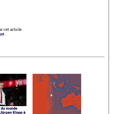
 cet article.
ant
.
 du monde
 Jürgen Klopp à