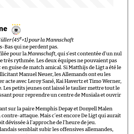
gne
e
Müller (45
+1) pour la Mannschaft
ays-Bas qui ne perdent pas.
filée pour la
Mannschaft
, qui s’est contentée d’un nul
ie très rythmée. Les deux équipes ne pouvaient pas
en guise de match amical. Si Matthijs de Ligt a été le
licitant Manuel Neuer, les Allemands ont eu les
r acte avec Leroy Sané, Kai Havertz et Timo Werner,
. Les petits jeunes ont laissé le taulier mettre tout le
sant pour reprendre un centre de Musiala et ouvrir
nt sur la paire Memphis Depay et Donyell Malen
contre-attaque. Mais c’est encore De Ligt qui aurait
t dévissée à l’approche de l’heure de jeu.
andais semblait subir les offensives allemandes,