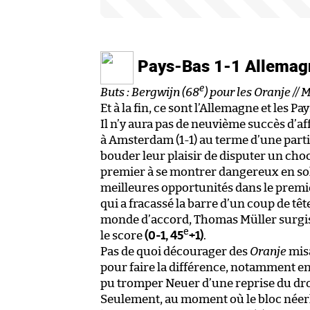
Pays-Bas 1-1 Allema
e
Buts : Bergwijn (68
) pour les Oranje // 
Et à la fin, ce sont l’Allemagne et les P
Il n’y aura pas de neuvième succès d’af
à Amsterdam (1-1) au terme d’une part
bouder leur plaisir de disputer un choc 
premier à se montrer dangereux en sol
meilleures opportunités dans le premie
qui a fracassé la barre d’un coup de tête
monde d’accord, Thomas Müller surgis
e
le score
(0-1, 45
+1)
.
Pas de quoi décourager des
Oranje
misa
pour faire la différence, notamment en 
pu tromper Neuer d’une reprise du droi
Seulement, au moment où le bloc néerl