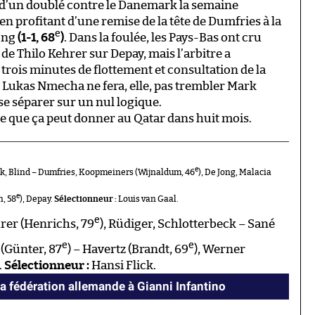
r d’un doublé contre le Danemark la semaine
en profitant d’une remise de la tête de Dumfries à la
e
Jong
(1-1, 68
)
. Dans la foulée, les Pays-Bas ont cru
de Thilo Kehrer sur Depay, mais l’arbitre a
rois minutes de flottement et consultation de la
 Lukas Nmecha ne fera, elle, pas trembler Mark
se séparer sur un nul logique.
 ce que ça peut donner au Qatar dans huit mois.
e
jk, Blind – Dumfries, Koopmeiners (Wijnaldum, 46
), De Jong, Malacia
e
n, 58
), Depay.
Sélectionneur :
Louis van Gaal.
e
rer (Henrichs, 79
), Rüdiger, Schlotterbeck – Sané
e
e
 (Günter, 87
) – Havertz (Brandt, 69
), Werner
.
Sélectionneur :
Hansi Flick.
la fédération allemande à Gianni Infantino