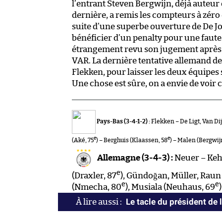
l’entrant Steven Bergwijn, déjà auteu
dernière, a remis les compteurs à zéro 
suite d’une superbe ouverture de De 
bénéficier d’un penalty pour une faute 
étrangement revu son jugement après t
VAR. La dernière tentative allemand de
Flekken, pour laisser les deux équipes 
Une chose est sûre, on a envie de voir
Pays-Bas (3-4-1-2) :
Flekken – De Ligt, Van Di
e
e
(Aké, 75
) – Berghuis (Klaassen, 58
) – Malen (Bergwij
Allemagne (3-4-3) :
Neuer – Keh
e
(Draxler, 87
), Gündoğan, Müller, Raun
e
e
(Nmecha, 80
), Musiala (Neuhaus, 69
)
Le tacle du président de 