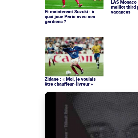
L'AS Monaco d
maillot third
Et maintenant Suzuki : à
vacances
quoi joue Paris avec ses
gardiens ?
Zidane : « Moi, je voulais
être chauffeur-livreur »