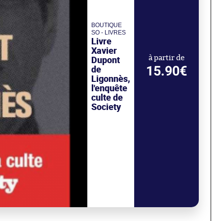
BOUTIQUE
SO - LIVRES
Livre
Xavier
Dupont
à partir de
15.90€
de
Ligonnès,
l'enquête
culte de
Society