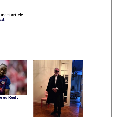
 cet article.
ant
.
 au Real :