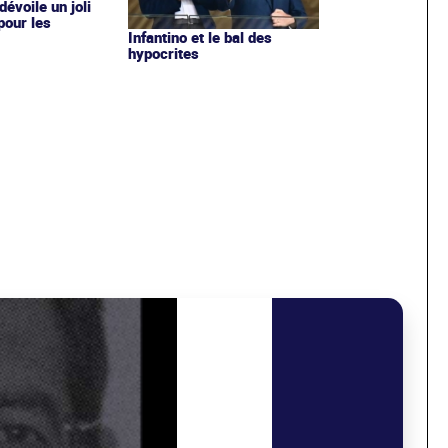
évoile un joli
 pour les
Infantino et le bal des
hypocrites