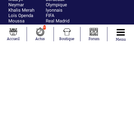
Neymar
Olympique
Khalis Merah
lyonnais
Loïs Openda
FIFA
Moussa
Real Madrid
Niakhaté
RC Strasbourg
10
Nicolás
AC Milan
Tagliafico
France
Accueil
Actus
Boutique
Forum
Menu
Pavel Šulc
RC Lens
Josh Maja
Gauthier Hein