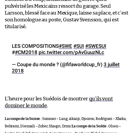
pulvérisé les Mexicains ressort du garage. Seul
Larsson, blessé face au Mexique, laisse sa place, et c’est
son homologue au poste, Gustav Svensson, qui est
titularisé.
LES COMPOSITIONS
#SWE
#SUI
#SWESUI
#
#CM2018
pic.twitter.com/pAvGuuzNLc
— Coupe du monde ? (@fifaworldcup_fr)
3 juillet
2018
L’heure pour les Suédois de montrer
qu’ils vont
dominer le monde
.
La compo de la Suisse :
Sommer – Lang, Akanji, Djourou, Rodríguez – Xhaka,
Behrami, Džemaili – Zuber, Shaqiri, Drmić
La compo de la Suède :
Olsen –