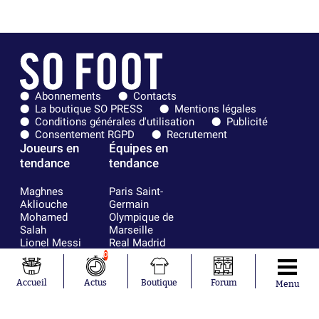
Abonnements
Contacts
La boutique SO PRESS
Mentions légales
Conditions générales d'utilisation
Publicité
Consentement RGPD
Recrutement
Joueurs en
Équipes en
tendance
tendance
Maghnes
Paris Saint-
Akliouche
Germain
Mohamed
Olympique de
Salah
Marseille
Lionel Messi
Real Madrid
Ferrán Torres
FIFA
0
Kilian Corredor
Olympique
Franco
lyonnais
Accueil
Actus
Boutique
Forum
Menu
Mastantuono
AS Monaco
Orel Mangala
FC Barcelone