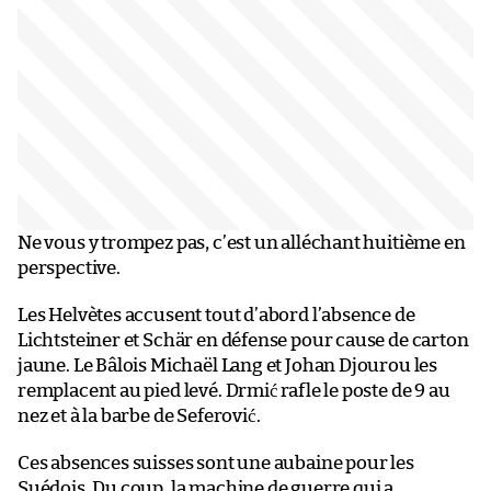
Ne vous y trompez pas, c’est un alléchant huitième en
perspective.
Les Helvètes accusent tout d’abord l’absence de
Lichtsteiner et Schär en défense pour cause de carton
jaune. Le Bâlois Michaël Lang et Johan Djourou les
remplacent au pied levé. Drmić rafle le poste de 9 au
nez et à la barbe de Seferović.
Ces absences suisses sont une aubaine pour les
Suédois. Du coup, la machine de guerre qui a