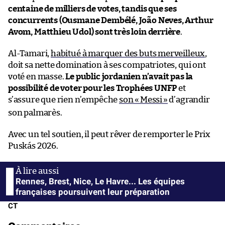
centaine de milliers de votes, tandis que ses
concurrents (Ousmane Dembélé, João Neves, Arthur
Avom, Matthieu Udol) sont très loin derrière
.
Al-Tamari,
habitué à marquer des buts merveilleux
,
doit sa nette domination à ses compatriotes, qui ont
voté en masse.
Le public jordanien n’avait pas la
possibilité de voter pour les Trophées UNFP
et
s’assure que rien n’empêche
son «
Messi
»
d’agrandir
son palmarès.
Avec un tel soutien, il peut rêver de remporter le Prix
Puskás 2026.
Rennes, Brest, Nice, Le Havre... Les équipes
françaises poursuivent leur préparation
CT