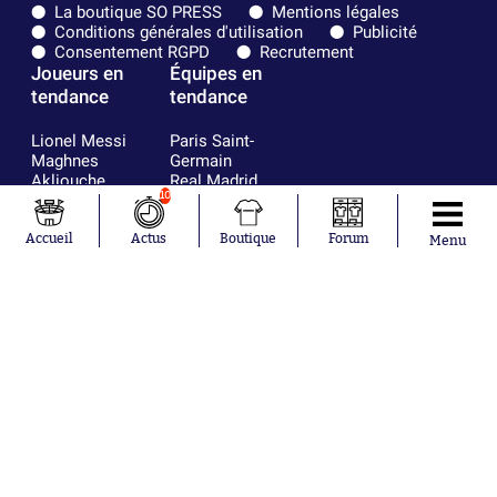
La boutique SO PRESS
Mentions légales
Conditions générales d'utilisation
Publicité
Consentement RGPD
Recrutement
Joueurs en
Équipes en
tendance
tendance
Lionel Messi
Paris Saint-
Maghnes
Germain
Akliouche
Real Madrid
10
Mohamed
Olympique de
Salah
Marseille
Neymar
FIFA
Accueil
Actus
Boutique
Forum
Menu
Julián Álvarez
FC Barcelone
Ferrán Torres
Argentine
Kilian Corredor
Olympique
Franco
lyonnais
Mastantuono
AS Monaco
Orel Mangala
RC Strasbourg
Rio Mavuba
Trabzonspor