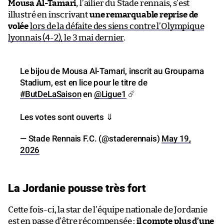
Mousa Al-Tamari
, l’ailier du Stade rennais, s’est
illustré en inscrivant
une remarquable reprise de
volée
lors de la défaite des siens contre l’Olympique
lyonnais (4-2), le 3 mai dernier
.
Le bijou de Mousa Al-Tamari, inscrit au Groupama
Stadium, est en lice pour le titre de
#ButDeLaSaison
en
@Ligue1
☄️
Les votes sont ouverts ⇓
— Stade Rennais F.C. (@staderennais)
May 19,
2026
La Jordanie pousse très fort
Cette fois-ci, la star de l’équipe nationale de Jordanie
est en passe d’être récompensée :
il compte plus d’une