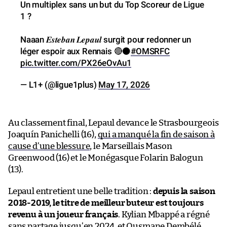
Un multiplex sans un but du Top Scoreur de Ligue
1 ?
Naaan 𝑬𝒔𝒕𝒆𝒃𝒂𝒏 𝑳𝒆𝒑𝒂𝒖𝒍 surgit pour redonner un
léger espoir aux Rennais 🔴⚫
#OMSRFC
pic.twitter.com/PX26eOvAu1
— L1+ (@ligue1plus)
May 17, 2026
Au classement final, Lepaul devance le Strasbourgeois
Joaquín Panichelli (16),
qui a manqué la fin de saison à
cause d’une blessure
, le Marseillais Mason
Greenwood (16) et le Monégasque Folarin Balogun
(13).
Lepaul entretient une belle tradition :
depuis la saison
2018-2019, le titre de meilleur buteur est toujours
revenu à un joueur français
. Kylian Mbappé a régné
sans partage jusqu’en 2024, et
Ousmane Dembélé