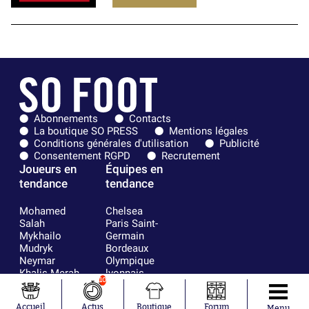
Abonnements
Contacts
La boutique SO PRESS
Mentions légales
Conditions générales d'utilisation
Publicité
Consentement RGPD
Recrutement
Joueurs en
Équipes en
tendance
tendance
Mohamed
Chelsea
Salah
Paris Saint-
Mykhailo
Germain
Mudryk
Bordeaux
Neymar
Olympique
Khalis Merah
lyonnais
10
Loïs Openda
FIFA
Moussa
Real Madrid
Accueil
Actus
Boutique
Forum
Menu