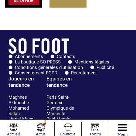
Abonnements
Contacts
La boutique SO PRESS
Mentions légales
Conditions générales d'utilisation
Publicité
Consentement RGPD
Recrutement
Joueurs en
Équipes en
tendance
tendance
Maghnes
Paris Saint-
Akliouche
Germain
Mohamed
Olympique de
Salah
Marseille
Lionel Messi
Real Madrid
0
Ferrán Torres
FIFA
Kilian Corredor
Olympique
Accueil
Actus
Boutique
Forum
Franco
lyonnais
Menu