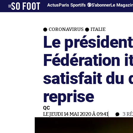
Actus
Paris Sportifs 🔞
S'abonner
Le Magazi
CORONAVIRUS
ITALIE
Le président
Fédération i
satisfait du
reprise
QC
LE JEUDI 14 MAI 2020 À 09:41
3
RÉ