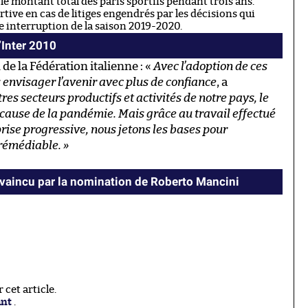
le montant total des paris sportifs pendant trois ans.
ortive en cas de litiges engendrés par les décisions qui
e interruption de la saison 2019-2020.
’Inter 2010
de la Fédération italienne : «
Avec l’adoption de ces
 envisager l’avenir avec plus de confiance
, a
es secteurs productifs et activités de notre pays, le
 à cause de la pandémie. Mais grâce au travail effectué
prise progressive, nous jetons les bases pour
rémédiable. »
nvaincu par la nomination de Roberto Mancini
cet article.
ant
.