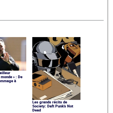
meilleur
 monde » : De
hommage à
Les grands récits de
Society: Daft Punk's Not
Dead