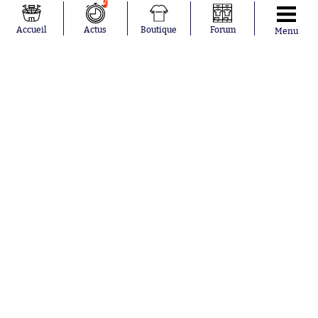
2
Ferrán Torres
FIFA
Kilian Corredor
Olympique
Accueil
Actus
Boutique
Forum
Menu
Franco
lyonnais
Mastantuono
AS Monaco
Orel Mangala
FC Barcelone
Rio Mavuba
Argentine
Rodri
RC Strasbourg
Mika Godts
Trabzonspor