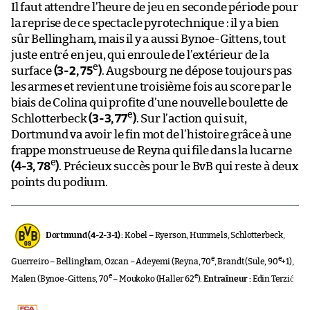
Il faut attendre l’heure de jeu en seconde période pour
la reprise de ce spectacle pyrotechnique : il y a bien
sûr Bellingham, mais il y a aussi Bynoe-Gittens, tout
juste entré en jeu, qui enroule de l’extérieur de la
e
surface
(3-2, 75
)
. Augsbourg ne dépose toujours pas
les armes et revient une troisième fois au score par le
biais de Colina qui profite d’une nouvelle boulette de
e
Schlotterbeck
(3-3, 77
)
. Sur l’action qui suit,
Dortmund va avoir le fin mot de l’histoire grâce à une
frappe monstrueuse de Reyna qui file dans la lucarne
e
(4-3, 78
)
. Précieux succès pour le BvB qui reste à deux
points du podium.
Dortmund (4-2-3-1) :
Kobel – Ryerson, Hummels, Schlotterbeck,
e
e
Guerreiro – Bellingham, Ozcan – Adeyemi (Reyna, 70
, Brandt (Sule, 90
+1),
e
e
Malen (Bynoe-Gittens, 70
– Moukoko (Haller 62
).
Entraîneur :
Edin Terzić