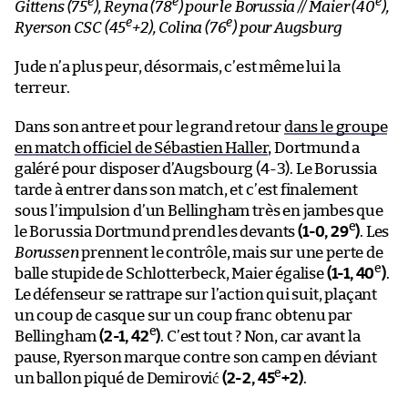
e
e
e
Gittens (75
), Reyna (78
) pour le Borussia // Maier (40
),
e
e
Ryerson CSC (45
+2), Colina (76
) pour Augsburg
Jude n’a plus peur, désormais, c’est même lui la
terreur.
Dans son antre et pour le grand retour
dans le groupe
en match officiel de Sébastien Haller
, Dortmund a
galéré pour disposer d’Augsbourg (4-3). Le Borussia
tarde à entrer dans son match, et c’est finalement
sous l’impulsion d’un Bellingham très en jambes que
e
le Borussia Dortmund prend les devants
(1-0, 29
)
. Les
Borussen
prennent le contrôle, mais sur une perte de
e
balle stupide de Schlotterbeck, Maier égalise
(1-1, 40
)
.
Le défenseur se rattrape sur l’action qui suit, plaçant
un coup de casque sur un coup franc obtenu par
e
Bellingham
(2-1, 42
)
. C’est tout ? Non, car avant la
pause, Ryerson marque contre son camp en déviant
e
un ballon piqué de Demirović
(2-2, 45
+2)
.