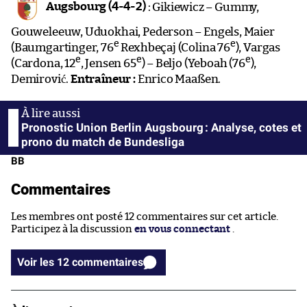
Augsbourg (4-4-2)
: Gikiewicz – Gummy,
Gouweleeuw, Uduokhai, Pederson – Engels, Maier
e
e
(Baumgartinger, 76
Rexhbeçaj (Colina 76
), Vargas
e
e
e
(Cardona, 12
, Jensen 65
) – Beljo (Yeboah (76
),
Demirović.
Entraîneur :
Enrico Maaßen.
Pronostic Union Berlin Augsbourg : Analyse, cotes et
prono du match de Bundesliga
BB
Commentaires
Les membres ont posté 12 commentaires sur cet article.
Participez à la discussion
en vous connectant
.
Voir les 12 commentaires