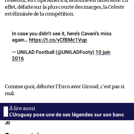
ressentir, en Copa América, la donne est différente. En
effet, défaite sur la plus courte des marges, la
Celeste
est éliminée de la compétition.
In case you didn’t see it, here’s Cavani’s miss
again…
https://t.co/vCfBMc1Vup
— UNILAD Football (@UNILADFooty)
10 juin
2016
Comme quoi, débuter l’Euro avec Giroud, c’est pas si
mal.
L’Uruguay pose une de ses légendes sur son banc
JD