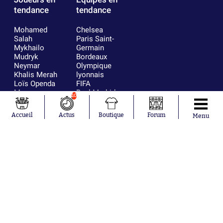
tendance
tendance
Mohamed
Chelsea
Salah
Paris Saint-
Mykhailo
Germain
Mudryk
Bordeaux
Neymar
Olympique
Khalis Merah
lyonnais
Loïs Openda
FIFA
Moussa
Real Madrid
10
Niakhaté
RC Strasbourg
Nicolás
AC Milan
Accueil
Actus
Boutique
Forum
Menu
Tagliafico
France
Pavel Šulc
RC Lens
Josh Maja
Gauthier Hein