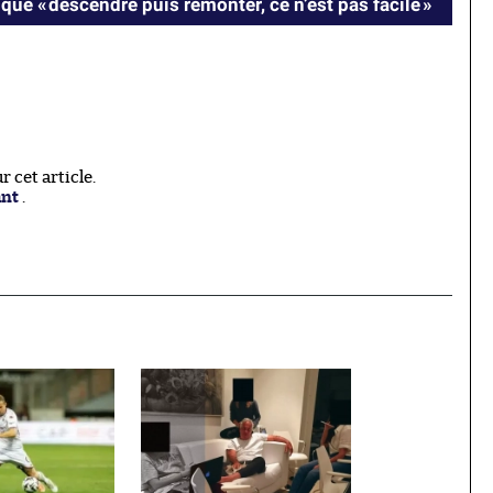
e « descendre puis remonter, ce n’est pas facile »
 cet article.
ant
.