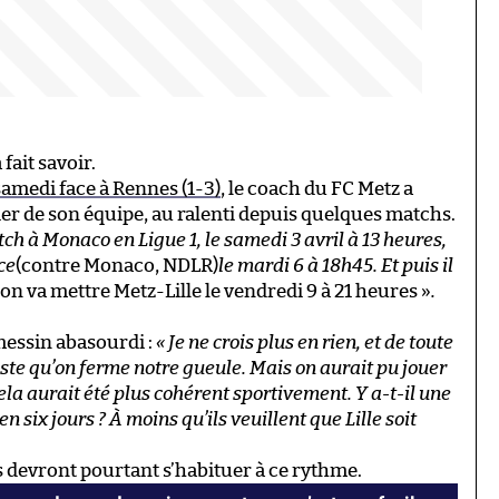
 fait savoir.
 samedi face à Rennes (1-3)
, le coach du FC Metz a
ier de son équipe, au ralenti depuis quelques matchs.
h à Monaco en Ligue 1, le samedi 3 avril à 13 heures,
ce
(contre Monaco, NDLR)
le mardi 6 à 18h45. Et puis il
 on va mettre Metz-Lille le vendredi 9 à 21 heures »
.
messin abasourdi :
« Je ne crois plus en rien, et de toute
 juste qu’on ferme notre gueule. Mais on aurait pu jouer
ela aurait été plus cohérent sportivement. Y a-t-il une
 six jours ? À moins qu’ils veuillent que Lille soit
ts devront pourtant s’habituer à ce rythme.