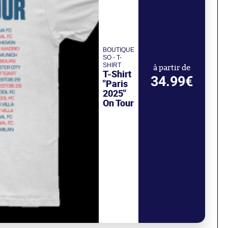
BOUTIQUE
SO - T-
SHIRT
à partir de
T-Shirt
34.99€
"Paris
2025"
On Tour