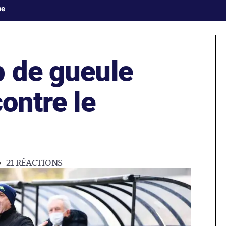
ne
p de gueule
contre le
21
RÉACTIONS