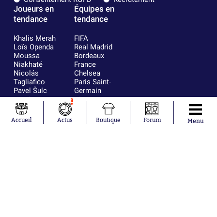
Joueurs en
Équipes en
tendance
tendance
Khalis Merah
FIFA
Loïs Openda
Real Madrid
Moussa
Bordeaux
Niakhaté
France
Nicolás
Chelsea
Tagliafico
Paris Saint-
Pavel Šulc
Germain
Gauthier Hein
Olympique
1
Lionel Messi
lyonnais
Gonzalo
AC Milan
Accueil
Actus
Boutique
Forum
Menu
García Torres
RC Strasbourg
Gio Reyna
RC Lens
Leandro
Paredes