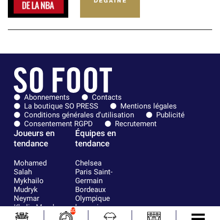
Abonnements
Contacts
La boutique SO PRESS
Mentions légales
Conditions générales d'utilisation
Publicité
Consentement RGPD
Recrutement
Joueurs en
Équipes en
tendance
tendance
Mohamed
Chelsea
Salah
Paris Saint-
Mykhailo
Germain
Mudryk
Bordeaux
Neymar
Olympique
Khalis Merah
lyonnais
10
Loïs Openda
FIFA