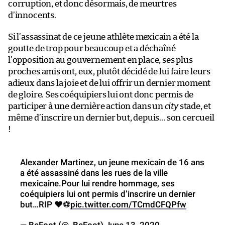
corruption, et donc désormais, de meurtres
d’innocents.
Si l’assassinat de ce jeune athlète mexicain a été la
goutte de trop pour beaucoup et a déchaîné
l’opposition au gouvernement en place, ses plus
proches amis ont, eux, plutôt décidé de lui faire leurs
adieux dans la joie et de lui offrir un dernier moment
de gloire. Ses coéquipiers lui ont donc permis de
participer à une dernière action dans un
city
stade, et
même d’inscrire un dernier but, depuis… son cercueil
!
Alexander Martinez, un jeune mexicain de 16 ans
a été assassiné dans les rues de la ville
mexicaine.Pour lui rendre hommage, ses
coéquipiers lui ont permis d’inscrire un dernier
but…RIP ❤️⚽
pic.twitter.com/TCmdCFQPfw
— BeFoot (@_BeFoot)
June 13, 2020