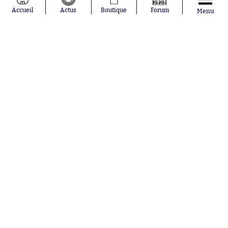
Moussa
Real Madrid
Accueil
Actus
Boutique
Forum
Menu
Niakhaté
RC Strasbourg
Nicolás
AC Milan
Tagliafico
France
Pavel Šulc
RC Lens
Josh Maja
Gauthier Hein