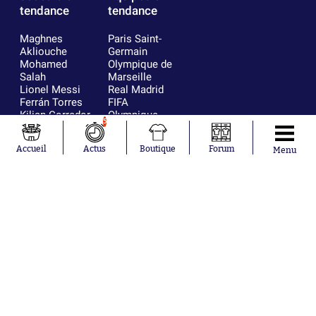
tendance
tendance
Maghnes
Paris Saint-
Akliouche
Germain
Mohamed
Olympique de
Salah
Marseille
Lionel Messi
Real Madrid
Ferrán Torres
FIFA
Kilian Corredor
Olympique
5
Franco
lyonnais
Mastantuono
AS Monaco
Accueil
Actus
Boutique
Forum
Menu
Orel Mangala
FC Barcelone
Rio Mavuba
Argentine
Rodri
RC Strasbourg
Mika Godts
Trabzonspor