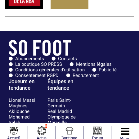
Abonnements
Contacts
La boutique SO PRESS
Mentions légales
Conditions générales d'utilisation
Publicité
Consentement RGPD
Recrutement
Joueurs en
Équipes en
tendance
tendance
Lionel Messi
Paris Saint-
Maghnes
Germain
Akliouche
Real Madrid
Mohamed
Olympique de
Salah
Marseille
0
Neymar
FIFA
Julián Álvarez
FC Barcelone
Accueil
Actus
Boutique
Forum
Menu