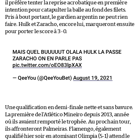
il préfère tenter la reprise acrobatique en première
intention pour catapulter la balle au fond des filets.
Pris à bout portant, le gardien argentin ne peut rien
faire. Hulk et Zaracho, encore lui, marqueront ensuite
pour porter le score à 3-0.
MAIS QUEL BUUUUUT OLALA HULK LA PASSE
ZARACHO ON EN PARLE PAS
pic.twitter.com/oEO83lpXAX
— QeeYou (@QeeYouBet)
August 19, 2021
Une qualification en demi-finale nette et sans bavure.
La première de l’Atlético Mineiro depuis 2013, année
où ils avaient remporté le trophée. Au prochain tour,
ils affronteront Palmeiras. Flamengo, également
qualifié hier soir en atomisant Olimpia (5-1) attend le