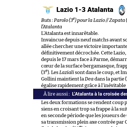
Lazio 1-3 Atalanta
e
Buts : Parolo (3
) pour la Lazio // Zapata 
l’Atalanta
L’Atalanta est innarêtable.
Invaincue depuis neuf matchs avant s
allée chercher une victoire importante 
définitivement décrochée. Cette Lazio,
depuis le 17 mars face à Parme, démarr
cœur de la surface bergamasque, frapp
e
(3
). Les
Laziali
sont dans le coup, et Imm
Gollini maintient la
Dea
dans la partie 
égalise rapidement grâce à l’inévitable
L’Atalanta à la croisée d
Les deux formations se rendent coup p
siens en croisant trop sa frappe à la 
en seconde période que les joueurs de 
sa transmission plein axe contrée par G