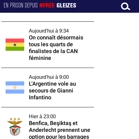
EN PRISON DEPUIS
#FREE
GLEIZES
Aujourd'hui à 9:34
On connaît désormais
tous les quarts de
finalistes de la CAN
féminine
Aujourd'hui à 9:00
L’Argentine vole au
secours de Gianni
Infantino
Hier à 23:00
Benfica, Beşiktaş et
Anderlecht prennent une
option pour les barrages