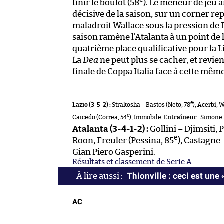
e
finir le boulot (58
). Le meneur de jeu 
décisive de la saison, sur un corner r
maladroit Wallace sous la pression de D
saison ramène l’Atalanta à un point de l
quatrième place qualificative pour la 
La
Dea
ne peut plus se cacher, et revie
finale de Coppa Italia face à cette même
e
Lazio (3-5-2) :
Strakosha – Bastos (Neto, 78
), Acerbi, 
e
Caicedo (Correa, 54
), Immobile.
Entraîneur :
Simone 
Atalanta (3-4-1-2) :
Gollini – Djimsiti,
e
Roon, Freuler (Pessina, 85
), Castagne 
Gian Piero Gasperini.
Résultats et classement de Serie A
Thionville : ceci est une 
AC