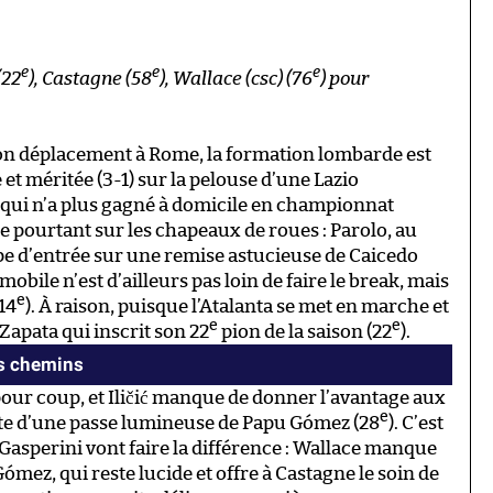
e
e
e
(22
), Castagne (58
), Wallace (csc) (76
) pour
on déplacement à Rome, la formation lombarde est
et méritée (3-1) sur la pelouse d’une Lazio
 qui n’a plus gagné à domicile en championnat
e pourtant sur les chapeaux de roues : Parolo, au
e d’entrée sur une remise astucieuse de Caicedo
obile n’est d’ailleurs pas loin de faire le break, mais
e
(14
). À raison, puisque l’Atalanta se met en marche et
e
e
 Zapata qui inscrit son 22
pion de la saison (22
).
es chemins
our coup, et Iličić manque de donner l’avantage aux
e
suite d’une passe lumineuse de Papu Gómez (28
). C’est
Gasperini vont faire la différence : Wallace manque
ómez, qui reste lucide et offre à Castagne le soin de