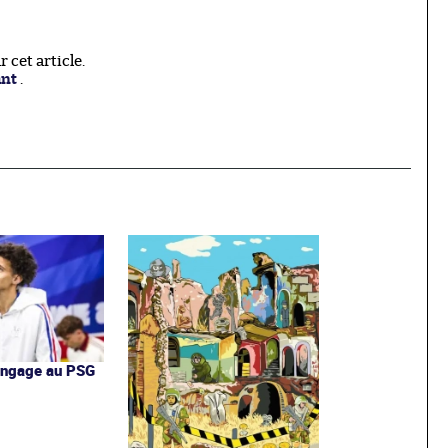
cet article.
ant
.
'engage au PSG