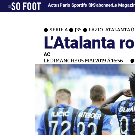
Actus
Paris Sportifs 🔞
S'abonner
Le Magazi
SERIE A
J35
LAZIO-ATALANTA (1
L’Atalanta ro
AC
LE DIMANCHE 05 MAI 2019 À 16:56