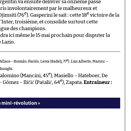
argentin va ensuite délivrer sa onzième passe
epris involontairement par le malheureux et
e
e
jimsiti (76
). Gasperini le sait : cette 18
victoire de la
’Inter, troisième, et consolide surtout cette
Ligue des champions.
ndra ici même le 15 mai prochain pour disputer la
 Lazio.
e
Wallace – Romulo, Parolo, Leiva (Badelj, 77
), Luis Alberto, Marušić –
Inzaghi.
e
 Palomino (Mancini, 45
), Masiello – Hateboer, De
e
– Gómez – Iličić (Pašalić, 64
), Zapata.
Entraîneur :
« mini-révolution »