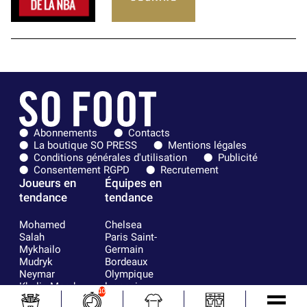
Abonnements
Contacts
La boutique SO PRESS
Mentions légales
Conditions générales d'utilisation
Publicité
Consentement RGPD
Recrutement
Joueurs en
Équipes en
tendance
tendance
Mohamed
Chelsea
Salah
Paris Saint-
Mykhailo
Germain
Mudryk
Bordeaux
Neymar
Olympique
Khalis Merah
lyonnais
10
Loïs Openda
FIFA