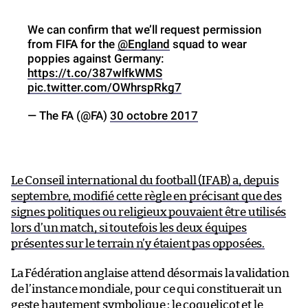
We can confirm that we’ll request permission
from FIFA for the
@England
squad to wear
poppies against Germany:
https://t.co/387wlfkWMS
pic.twitter.com/OWhrspRkg7
— The FA (@FA)
30 octobre 2017
Le Conseil international du football (IFAB) a, depuis
septembre, modifié cette règle en précisant que des
signes politiques ou religieux pouvaient être utilisés
lors d’un match, si toutefois les deux équipes
présentes sur le terrain n’y étaient pas opposées.
La Fédération anglaise attend désormais la validation
de l’instance mondiale, pour ce qui constituerait un
geste hautement symbolique : le coquelicot et le