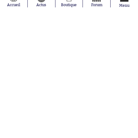
Moussa
Real Madrid
Accueil
Actus
Boutique
Forum
Menu
Niakhaté
RC Strasbourg
Nicolás
AC Milan
Tagliafico
France
Pavel Šulc
RC Lens
Josh Maja
Gauthier Hein