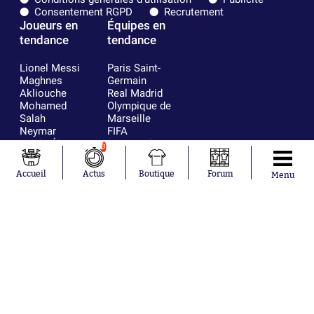
Consentement RGPD
Recrutement
Joueurs en
Équipes en
tendance
tendance
Lionel Messi
Paris Saint-
Maghnes
Germain
Akliouche
Real Madrid
Mohamed
Olympique de
Salah
Marseille
Neymar
FIFA
Julián Álvarez
FC Barcelone
3
Ferrán Torres
Argentine
Kilian Corredor
Olympique
Accueil
Actus
Boutique
Forum
Menu
Franco
lyonnais
Mastantuono
AS Monaco
Orel Mangala
RC Strasbourg
Rio Mavuba
Trabzonspor