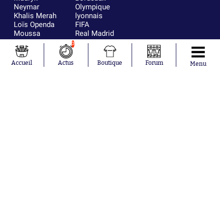
Neymar
Olympique
Khalis Merah
lyonnais
Loïs Openda
FIFA
Moussa
Real Madrid
Niakhaté
RC Strasbourg
0
Nicolás
AC Milan
Tagliafico
France
Accueil
Actus
Boutique
Forum
Menu
Pavel Šulc
RC Lens
Josh Maja
Gauthier Hein