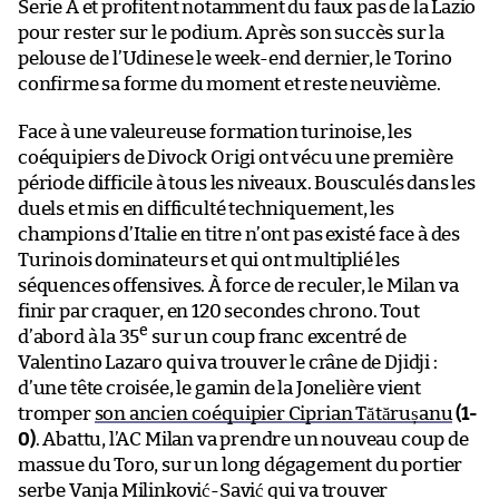
Serie A et profitent notamment du faux pas de la Lazio
pour rester sur le podium. Après son succès sur la
pelouse de l’Udinese le week-end dernier, le Torino
confirme sa forme du moment et reste neuvième.
Face à une valeureuse formation turinoise, les
coéquipiers de Divock Origi ont vécu une première
période difficile à tous les niveaux. Bousculés dans les
duels et mis en difficulté techniquement, les
champions d’Italie en titre n’ont pas existé face à des
Turinois dominateurs et qui ont multiplié les
séquences offensives. À force de reculer, le Milan va
finir par craquer, en 120 secondes chrono. Tout
e
d’abord à la 35
sur un coup franc excentré de
Valentino Lazaro qui va trouver le crâne de Djidji :
d’une tête croisée, le gamin de la Jonelière vient
tromper
son ancien coéquipier Ciprian Tătărușanu
(1-
0)
. Abattu, l’AC Milan va prendre un nouveau coup de
massue du Toro, sur un long dégagement du portier
serbe Vanja Milinković-Savić qui va trouver