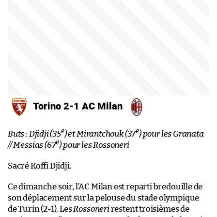
Torino 2-1 AC Milan
e
e
Buts : Djidji (35
) et Mirantchouk (37
) pour les Granata
e
// Messias (67
) pour les Rossoneri
Sacré Koffi Djidji.
Ce dimanche soir, l’AC Milan est reparti bredouille de
son déplacement sur la pelouse du stade olympique
de Turin (2-1). Les
Rossoneri
restent troisièmes de