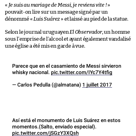
«
Je suis au mariage de Messi, je reviens vite !
»
pouvait-on lire sur un message signé par un
dénommé «
Luis Suárez
» et laissé au pied de la statue.
Selon le journal uruguayen
El Observador
, un homme
sous l’emprise de l’alcool et ayant également vandalisé
une église a été mis en garde à vue.
Parece que en el casamiento de Messi sirvieron
whisky nacional.
pic.twitter.com/IYc7Y4tfig
— Carlos Pedulla (@almatana)
1 juillet 2017
Así está el monumento de Luis Suárez en estos
momentos.(Salto, enviado especial).
pic.twitter.com/jSGzY3XQsh