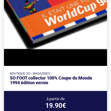
BOUTIQUE SO - MAGAZINES
SO FOOT collector 100% Coupe du Monde
1994 édition vernie
à partir de
19.90€