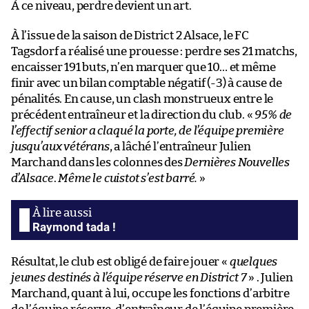
À ce niveau, perdre devient un art.
À l’issue de la saison de District 2 Alsace, le FC
Tagsdorf a réalisé une prouesse : perdre ses 21 matchs,
encaisser 191 buts, n’en marquer que 10… et même
finir avec un bilan comptable négatif (-3) à cause de
pénalités. En cause, un clash monstrueux entre le
précédent entraîneur et la direction du club. «
95% de
l’effectif senior a claqué la porte, de l’équipe première
jusqu’aux vétérans
, a lâché l’entraîneur Julien
Marchand dans les colonnes des
Dernières Nouvelles
d’Alsace
.
Même le cuistot s’est barré.
»
Raymond tada !
Résultat, le club est obligé de faire jouer «
quelques
jeunes destinés à l’équipe réserve en District 7
» . Julien
Marchand, quant à lui, occupe les fonctions d’arbitre