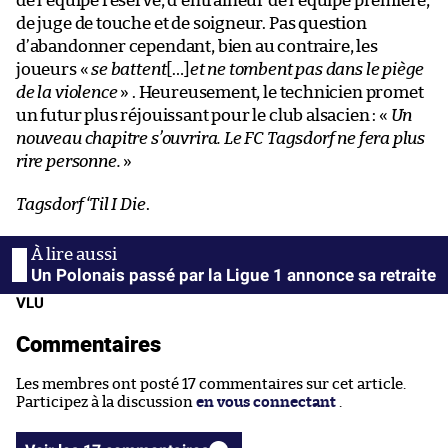
de l’équipe réserve, d’entraîneur de l’équipe première,
de juge de touche et de soigneur. Pas question
d’abandonner cependant, bien au contraire, les
joueurs «
se battent
[…]
et ne tombent pas dans le piège
de la violence
» . Heureusement, le technicien promet
un futur plus réjouissant pour le club alsacien : «
Un
nouveau chapitre s’ouvrira. Le FC Tagsdorf ne fera plus
rire personne.
»
Tagsdorf ‘Til I Die
.
Un Polonais passé par la Ligue 1 annonce sa retraite
VLU
Commentaires
Les membres ont posté 17 commentaires sur cet article.
Participez à la discussion
en vous connectant
.