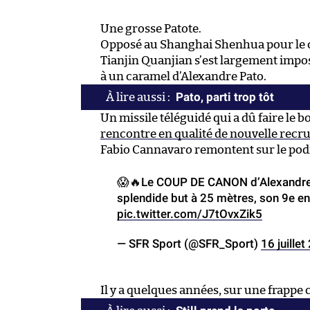
Une grosse Patote.
Opposé au Shanghai Shenhua pour le c
Tianjin Quanjian s’est largement imposé
à un caramel d’Alexandre Pato.
Pato, parti trop tôt
Un missile téléguidé qui a dû faire le b
rencontre en qualité de nouvelle recru
Fabio Cannavaro remontent sur le po
😱🔥Le COUP DE CANON d’Alexandre P
splendide but à 25 mètres, son 9e e
pic.twitter.com/J7tOvxZik5
— SFR Sport (@SFR_Sport)
16 juille
Il y a quelques années, sur une frappe 