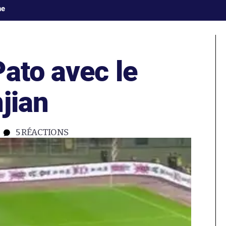
ne
ato avec le
jian
5
RÉACTIONS