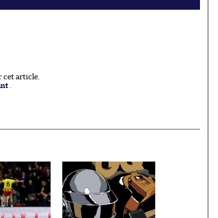
cet article.
ant
.