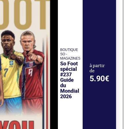
BOUTIQUE
SO -
MAGAZINES
So Foot
à partir
spécial
de
#237
5.90€
Guide
du
Mondial
2026