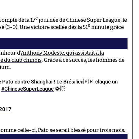
e
ompte de la 17
journée de Chinese Super League, le
e
 (3-0). Une victoire scellée dès la 51
minute grâce
onheur d’
Anthony Modeste, qui assistait à la
e du club chinois
. Grâce à ce succès, les hommes de
dium.
ato contre Shanghai ! Le Brésilien🇧🇷 claque un
n
#ChineseSuperLeague
⚽️💥
t 2017
comme celle-ci, Pato se serait blessé pour trois mois.