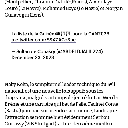
(Montpellier), Ibrahim Diakité (Reims), Abdoulaye
Touré (Le Havre), Mohamed Bayo (Le Havre) et Morgan
Guilavogui (Lens).
La liste de la Guinée 🐘 🇬🇳 pour la CAN2023
pic.twitter.com/SSXZACo3pc
— Sultan de Conakry (@ABDELDJALIL224)
December 23, 2023
Naby Keïta, le sempiternel leader technique du Syli
national, est une nouvelle fois appelé sous les
drapeaux, malgré son temps de jeu réduit au Werder
Brême et une carrière qui bat de l’aile. Facinet Conte
(Bastia) pourrait surprendre son monde, tandis que
l’attraction se nomme bien évidemment Serhou
Guirassy (VfB Stuttgart), actuel deuxième meilleur