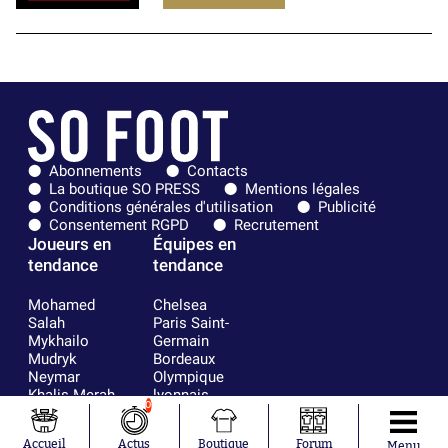
Abonnements
Contacts
La boutique SO PRESS
Mentions légales
Conditions générales d'utilisation
Publicité
Consentement RGPD
Recrutement
Joueurs en
Équipes en
tendance
tendance
Mohamed
Chelsea
Salah
Paris Saint-
Mykhailo
Germain
Mudryk
Bordeaux
Neymar
Olympique
Khalis Merah
lyonnais
0
Loïs Openda
FIFA
Moussa
Real Madrid
Accueil
Actus
Boutique
Forum
Menu