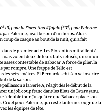
e
e
90
+3) pour la Fiorentina // Jajalo (50
) pour Palerme
 par Palerme, avait besoin d’un héros. Alors
coup de casque au bout de la nuit, qui a fait
ans le premier acte. Les Florentins mitraillent à
n, mais voient deux de leurs buts refusés, un sur un
te assez contestable de Babacar. À force de plier, la
e par rompre. Une frappe de Tello est
 les seize mètres. Et Bernardeschi s’en va inscrire
ut de la saison.
paillasson à la Serie A, réagit dès le début de la
cer un joli coup franc dans les filets de Tătăruşanu.
ue à double tour. Jusqu’à ce que Babacar place son
 Cruel pour Palerme, qui reste lanterne rouge de la
avec les équipes de tête.