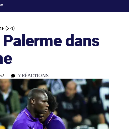
ne
 (2-1)
t Palerme dans
me
57
7
RÉACTIONS