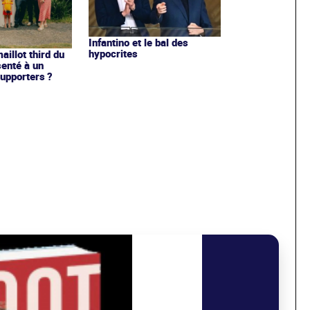
Infantino et le bal des
hypocrites
illot third du
enté à un
upporters ?