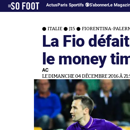
Actus
Paris Sportifs 🔞
S'abonner
Le Magazi
ITALIE
J15
FIORENTINA-PALERME
La Fio défai
le money ti
AC
LE DIMANCHE 04 DÉCEMBRE 2016 À 21: