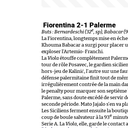
Fiorentina 2-1 Palerme
e
Buts : Bernardeschi (32
, sp), Babacar (
La Fiorentina, longtemps mise en échec
Khouma Babacar a surgi pour placer un 
exploser l’Artemio-Franchi.
La
Viola
étouffe complètement Palerme d
tour de rôle Posavec, le gardien sicilie
hors-jeu de Kalinić, l’autre sur une fau
défense palermitaine finit tout de mêm
irrégulièrement contrée de la main dans
le penalty pour marquer son septième b
Palerme, sans doute excédé de servir de 
seconde période. Mato Jajalo s’en va pla
Les Siciliens ferment ensuite la boutiq
e
coup de boule salvateur à la 93
minute.
Serie A. La
Viola
, elle, garde le contact 