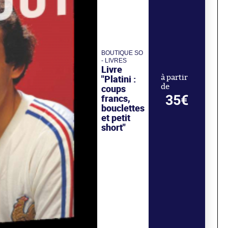
BOUTIQUE SO
- LIVRES
Livre
"Platini :
à partir
de
coups
35€
francs,
bouclettes
et petit
short"