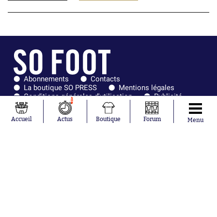
Abonnements
Contacts
La boutique SO PRESS
Mentions légales
Conditions générales d'utilisation
Publicité
1
Consentement RGPD
Recrutement
Joueurs en
Équipes en
Accueil
Actus
Boutique
Forum
Menu
tendance
tendance
Maghnes
Paris Saint-
Akliouche
Germain
Mohamed
Olympique de
Salah
Marseille
Lionel Messi
Real Madrid
Ferrán Torres
FIFA
Kilian Corredor
Olympique
Franco
lyonnais
Mastantuono
AS Monaco