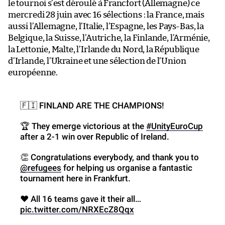
le tournoi s’est déroulé à Francfort (Allemagne) ce
mercredi 28 juin avec 16 sélections : la France, mais
aussi l’Allemagne, l’Italie, l’Espagne, les Pays-Bas, la
Belgique, la Suisse, l’Autriche, la Finlande, l’Arménie,
la Lettonie, Malte, l’Irlande du Nord, la République
d’Irlande, l’Ukraine et une sélection de l’Union
européenne.
🇫🇮 FINLAND ARE THE CHAMPIONS!
🏆 They emerge victorious at the
#UnityEuroCup
after a 2-1 win over Republic of Ireland.
👏 Congratulations everybody, and thank you to
@refugees
for helping us organise a fantastic
tournament here in Frankfurt.
❤️ All 16 teams gave it their all…
pic.twitter.com/NRXEcZ8Qqx