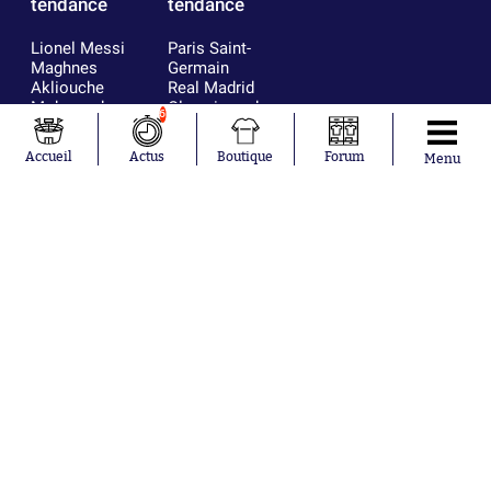
tendance
tendance
Lionel Messi
Paris Saint-
Maghnes
Germain
Akliouche
Real Madrid
Mohamed
Olympique de
6
Salah
Marseille
Neymar
FIFA
Accueil
Actus
Boutique
Forum
Menu
Julián Álvarez
FC Barcelone
Ferrán Torres
Argentine
Kilian Corredor
Olympique
Franco
lyonnais
Mastantuono
AS Monaco
Orel Mangala
RC Strasbourg
Rio Mavuba
Trabzonspor