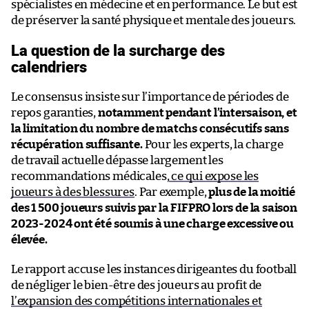
spécialistes en médecine et en performance. Le but est
de préserver la santé physique et mentale des joueurs.
La question de la surcharge des
calendriers
Le consensus insiste sur l’importance de périodes de
repos garanties,
notamment pendant l’intersaison, et
la limitation du nombre de matchs consécutifs sans
récupération suffisante.
Pour les experts, la charge
de travail actuelle dépasse largement les
recommandations médicales,
ce qui expose les
joueurs à des blessures
. Par exemple,
plus de la moitié
des 1 500 joueurs suivis par la FIFPRO lors de la saison
2023-2024 ont été soumis à une charge excessive ou
élevée.
Le rapport accuse les instances dirigeantes du football
de négliger le bien-être des joueurs au profit de
l’expansion des compétitions internationales et