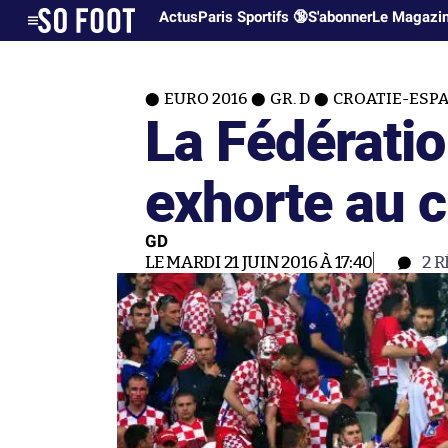
Actus
Paris Sportifs 🔞
S'abonner
Le Magazi
EURO 2016
GR. D
CROATIE-ESP
La Fédératio
exhorte au 
GD
LE MARDI 21 JUIN 2016 À 17:40
2
R