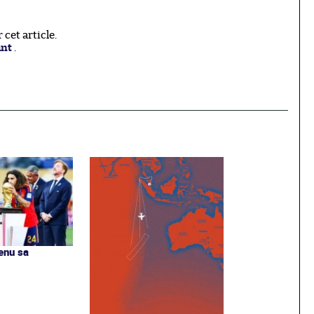
cet article.
ant
.
tenu sa