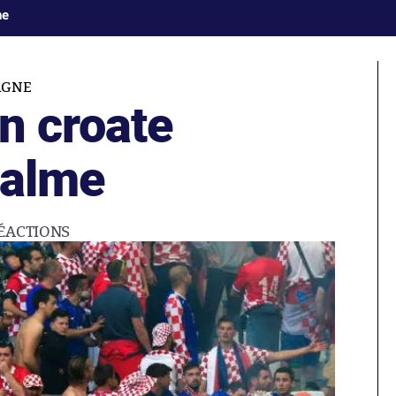
ne
AGNE
n croate
calme
ÉACTIONS