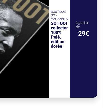
BOUTIQUE
SO -
MAGAZINES
SO FOOT
à partir
collector
de
100%
29€
Pelé,
édition
dorée